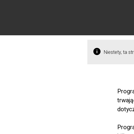
Niestety, ta s
Progr
trwają
dotycz
Progra