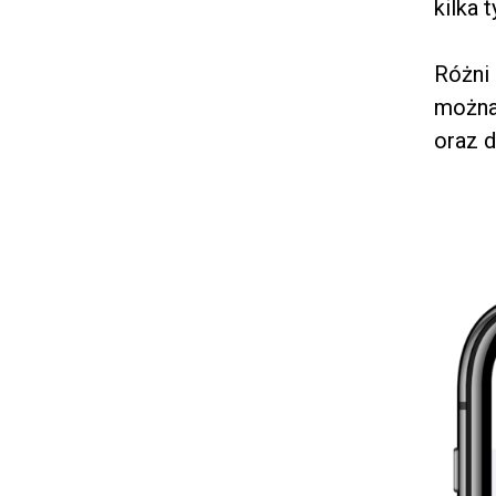
kilka 
Różni
można
oraz d